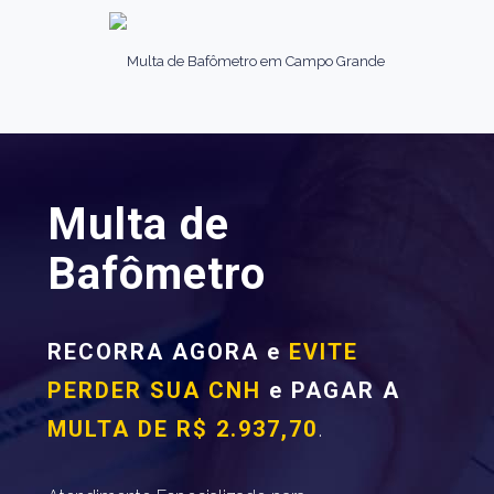
Multa de
Bafômetro
RECORRA AGORA e
EVITE
PERDER SUA CNH
e PAGAR A
MULTA DE R$ 2.937,70
.