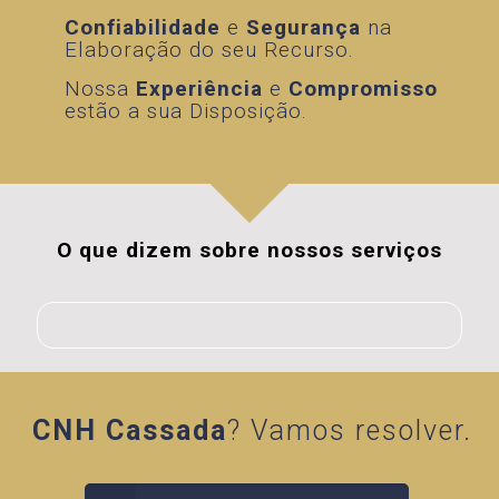
Confiabilidade
Confiabilidade
e
e
Segurança
Segurança
na
na
Elaboração do seu Recurso.
Elaboração do seu Recurso.
Nossa
Experiência
e
Compromisso
Nossa
Experiência
e
Compromisso
estão a sua Disposição.
estão a sua Disposição.
O que dizem sobre nossos serviços
CNH Cassada
? Vamos resolver.