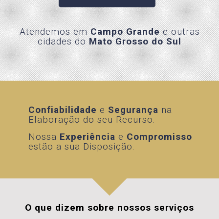
Atendemos em
Campo Grande
e outras
cidades do
Mato Grosso do Sul
Confiabilidade
Confiabilidade
e
e
Segurança
Segurança
na
na
Elaboração do seu Recurso.
Elaboração do seu Recurso.
Nossa
Experiência
e
Compromisso
Nossa
Experiência
e
Compromisso
estão a sua Disposição.
estão a sua Disposição.
O que dizem sobre nossos serviços